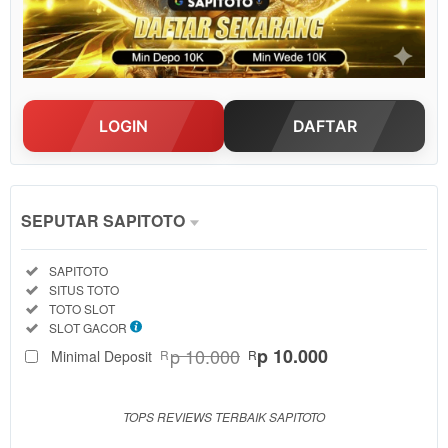
LOGIN
DAFTAR
Show More
SEPUTAR SAPITOTO
Informasi
Included:
SAPITOTO
Seputar
Included:
SITUS TOTO
SAPITOTO
Included:
TOTO SLOT
SELECTED
Included:
SLOT GACOR
88
$
p 10.000
p 10.000
Minimal Deposit
R
R
Use, by
you or
one
TOPS REVIEWS TERBAIK SAPITOTO
client, in