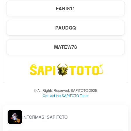
a single
FARIS11
end
product
which
end
PAUDQQ
users
are not
charged
MATEW78
for. The
total
price
includes
the item
price
and a
© All Rights Reserved. SAPITOTO 2025
buyer
Contact the SAPITOTO Team
fee.
View
INFORMASI SAPITOTO
license
details